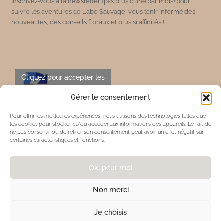
Inscrivez-vous à la newsletter (pas plus d’une par mois) pour
suivre les aventures de Labo Sauvage, vous tenir informé des
nouveautés, des conseils floraux et plus si affinités !
Cliquez pour accepter les
cookies marketing et
Gérer le consentement
activer ce contenu
Pour offrir les meilleures expériences, nous utilisons des technologies telles que
les cookies pour stocker et/ou accéder aux informations des appareils. Le fait de
ne pas consentir ou de retirer son consentement peut avoir un effet négatif sur
En vous inscrivant à la newsletter,
certaines caractéristiques et fonctions.
vous acceptez la
politique de
confidentialité
Ok, pour moi
Inscription
Non merci
Je choisis
Copyright © 2026 Labo Sauvage |
Mentions légales & politiques de