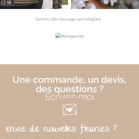
Suivez Labo Sauvage sur
Instagram
…
Une commande, un devis,
des questions ?
Écrivez-moi
Envie de nouvelles fleuries ?