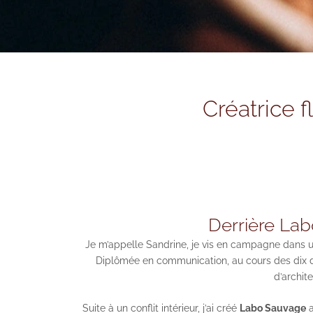
Créatrice 
Derrière La
Je m’appelle Sandrine, je vis en campagne dans un
Diplômée en communication, au cours des dix der
d’archit
Suite à un conflit intérieur, j’ai créé
Labo Sauvage
a