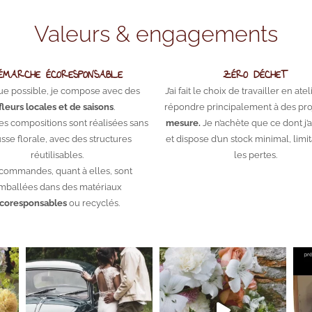
Valeurs & engagements
ÉMARCHE ÉCORESPONSABLE
ZÉRO DÉCHET
ue possible, je compose avec des
J’ai fait le choix de travailler en ate
fleurs locales et de saisons
.
répondre principalement à des pro
es compositions sont réalisées sans
mesure.
Je n’achète que ce dont j’
se florale, avec des structures
et dispose d’un stock minimal, limit
réutilisables.
les pertes.
commandes, quant à elles, sont
mballées dans des matériaux
coresponsables
ou recyclés.