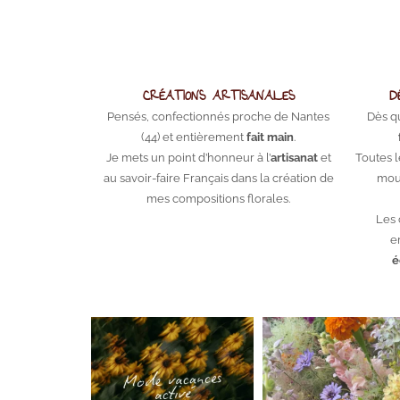
CRÉATIONS ARTISANALES
D
Pensés, confectionnés proche de Nantes
Dès q
(44) et entièrement
fait main
.
Je mets un point d’honneur à l’
artisanat
et
Toutes l
au savoir-faire Français dans la création de
mous
mes compositions florales.
Les 
e
é