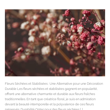
Fleurs
Séchées
et
Stabilisées
:
Une
Alternative
Élégante
Fleurs Séchées et Stabilisées : Une Alternative pour une Décoration
Durable Les fleurs séchées et stabilisées gagnent en popularité,
offrant une alternative charmante et durable aux fleurs fraîches
traditionnelles. En tant que créatrice floral, je suis en admiration
devant la beauté intemporelle et la polyvalence de ces fleurs
préservés. Durabilité Opter pour des fleurs séchées […]