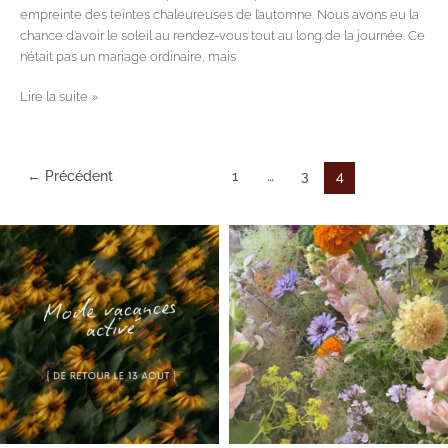
empreinte des teintes chaleureuses de l’automne. Nous avons eu la
chance d’avoir le soleil au rendez-vous tout au long de la journée. Ce
n’était pas un mariage ordinaire, mais
Lire la suite »
←
Précédent
1
…
3
4