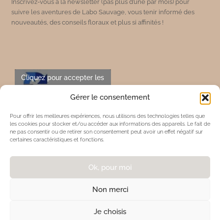
Inscrivez-vous à la newsletter (pas plus d’une par mois) pour
suivre les aventures de Labo Sauvage, vous tenir informé des
nouveautés, des conseils floraux et plus si affinités !
Cliquez pour accepter les
cookies marketing et
Gérer le consentement
activer ce contenu
Pour offrir les meilleures expériences, nous utilisons des technologies telles que
les cookies pour stocker et/ou accéder aux informations des appareils. Le fait de
ne pas consentir ou de retirer son consentement peut avoir un effet négatif sur
En vous inscrivant à la newsletter,
certaines caractéristiques et fonctions.
vous acceptez la
politique de
confidentialité
Ok, pour moi
Inscription
Non merci
Je choisis
Copyright © 2026 Labo Sauvage |
Mentions légales & politiques de