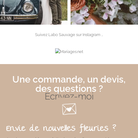
Suivez Labo Sauvage sur
Instagram
…
Une commande, un devis,
des questions ?
Écrivez-moi
Envie de nouvelles fleuries ?