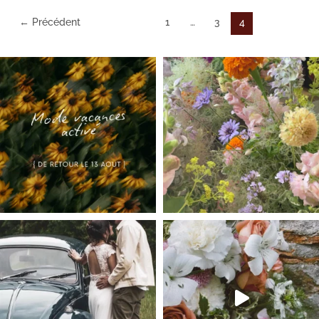
←
Précédent
1
…
3
4